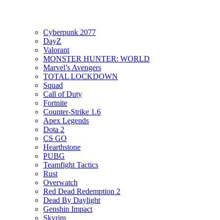
Cyberpunk 2077
DayZ
Valorant
MONSTER HUNTER: WORLD
Marvel’s Avengers
TOTAL LOCKDOWN
Squad
Call of Duty
Fortnite
Counter-Strike 1.6
Apex Legends
Dota 2
CS GO
Hearthstone
PUBG
Teamfight Tactics
Rust
Overwatch
Red Dead Redemption 2
Dead By Daylight
Genshin Impact
Skyrim