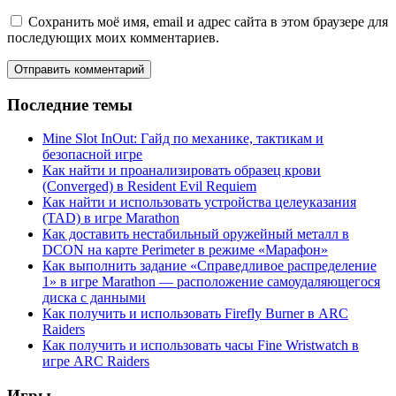
Сохранить моё имя, email и адрес сайта в этом браузере для
последующих моих комментариев.
Последние темы
Mine Slot InOut: Гайд по механике, тактикам и
безопасной игре
Как найти и проанализировать образец крови
(Converged) в Resident Evil Requiem
Как найти и использовать устройства целеуказания
(TAD) в игре Marathon
Как доставить нестабильный оружейный металл в
DCON на карте Perimeter в режиме «Марафон»
Как выполнить задание «Справедливое распределение
1» в игре Marathon — расположение самоудаляющегося
диска с данными
Как получить и использовать Firefly Burner в ARC
Raiders
Как получить и использовать часы Fine Wristwatch в
игре ARC Raiders
Игры