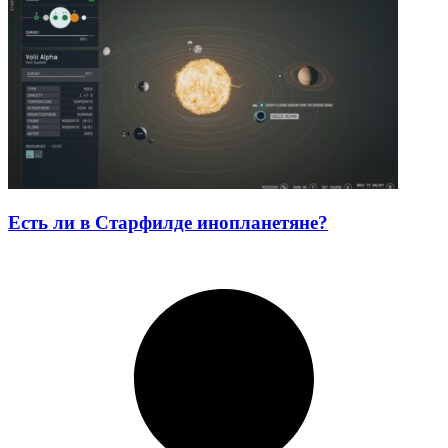
Есть ли в Старфилде инопланетяне?