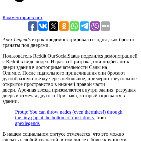
Комментариев нет
Apex Legends
игрок продемонстрировал сегодня , как бросать
гранаты под дверями.
Пользователь Reddit OurSocialStatus поделился демонстрацией
с Reddit в виде видео. Играя за Призрака, они подбегают к
двери здания в достопримечательности Сады на
Олимпе. После тщательного прицеливания они бросают
дугообразную звезду через небольшое, примерно треугольное
открытое пространство в нижней правой части
двери. Арочная звезда приземляется внутри здания, разрушая
дверь и отмечая другого Призрака, который скрывался в
здании.
Protip: You can throw nades (even thermites!) through
the tiny gap at the bottom of most doors.
from
apexlegends
В нашем социальном статусе отмечается, что это можно
сделать с любой гранатой, в том числе с более крупными