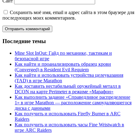
Сайт
Сохранить моё имя, email и адрес сайта в этом браузере для
последующих моих комментариев.
Последние темы
Mine Slot InOut: Гайд по механике, тактикам и
безопасной игре
Как найти и проанализировать образец крови
(Converged) в Resident Evil Requiem
Как найти и использовать устройства целеуказания
(TAD) в игре Marathon
Как доставить нестабильный оружейный металл в
DCON на карте Perimeter в режиме «Марафон»
Как выполнить задание «Справедливое распределение
1» в игре Marathon — расположение самоудаляющегося
диска с данными
Как получить и использовать Firefly Burner в ARC
Raiders
Как получить и использовать часы Fine Wristwatch в
игре ARC Raiders