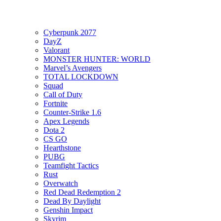
Cyberpunk 2077
DayZ
Valorant
MONSTER HUNTER: WORLD
Marvel’s Avengers
TOTAL LOCKDOWN
Squad
Call of Duty
Fortnite
Counter-Strike 1.6
Apex Legends
Dota 2
CS GO
Hearthstone
PUBG
Teamfight Tactics
Rust
Overwatch
Red Dead Redemption 2
Dead By Daylight
Genshin Impact
Skyrim