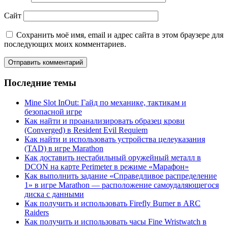
Сайт
Сохранить моё имя, email и адрес сайта в этом браузере для
последующих моих комментариев.
Последние темы
Mine Slot InOut: Гайд по механике, тактикам и
безопасной игре
Как найти и проанализировать образец крови
(Converged) в Resident Evil Requiem
Как найти и использовать устройства целеуказания
(TAD) в игре Marathon
Как доставить нестабильный оружейный металл в
DCON на карте Perimeter в режиме «Марафон»
Как выполнить задание «Справедливое распределение
1» в игре Marathon — расположение самоудаляющегося
диска с данными
Как получить и использовать Firefly Burner в ARC
Raiders
Как получить и использовать часы Fine Wristwatch в