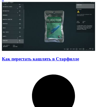
Как перестать кашлять в Старфилде