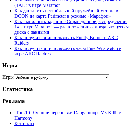
(TAD) в игре Marathon
Как доставить нестабильный оружейный металл в
DCON на карте Perimeter в режиме «Марафон»
Как выполнить задание «Справедливое распределение
1» в игре Marathon — расположение самоудаляющегося
диска с данными
Как получить и использовать Firefly Burner в ARC
Raiders
Как получить и использовать часы Fine Wristwatch в
игре ARC Raiders
Игры
Игры
Статистика
Реклама
[Топ-10] Лучшие персонажи Danganronpa V3 Killing
Harmony
Контакты