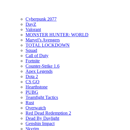
Cyberpunk 2077
DayZ
Valorant
MONSTER HUNTER: WORLD
Marvel’s Avengers
TOTAL LOCKDOWN
Squad
Call of Duty
Fortnite
Counter-Strike 1.6
Apex Legends
Dota 2
CS GO
Hearthstone
PUBG
Teamfight Tactics
Rust
Overwatch
Red Dead Redemption 2
Dead By Daylight
Genshin Impact
Skyrim