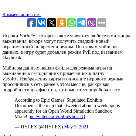
Комментариев нет
Игроки
Fortnite
, которые также являются любителями жанра
выживания, вскоре могут получить сладкий новый
ограниченный по времени режим. По словам майнеров
данных, в игру будет добавлен режим PvE под названием
Daybreak .
Майнеры данных нашли файлы для режима игры на
выживание в сегодняшних примечаниях к патчу
v16.40 . Изображения карты и описание игрового режима
просочились в сеть ранее в этом месяце, раскрывая
подробности для фанатов, которые хотят опробовать его.
According to Epic Games' Stipulated Exhibits
Documents, the map that i tweeted about a week ago is
apparently for an Open World Simulation Sandbox
Mode!
pic.twitter.com/pS0uKbocTQ
— HYPEX (@HYPEX)
May 3, 2021