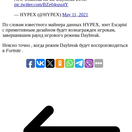
pic.twitter.com/BZe04ozq4Y
— HYPEX (@HYPEX)
May 11, 2021
По словам известного майнера данных HYPEX, зонт Escapist
с примитивным дизайном будет вознагражден игрокам,
завершившим раунд игрового режима Daybreak.
Неясно точно , когда режим Daybreak будет воспроизводиться
в
Fortnite
.