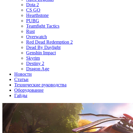
Dota 2
CS GO
Hearthstone
PUBG
Teamfight Tactics
Rust
Overwatch
Red Dead Redemption 2
Dead By Daylight
Genshin Impact
Skyrim
Destiny 2
Dragon Age
Новости
Статьи
Технические руководства
Оборудование
Гайды