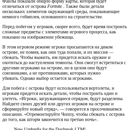
Файлы показали общую форму карты, которая будет
отличаться от острова
Fortnite
. Также были детали
нескольких элементов окружающей среды, показывающие
немного геймплея, основанного на строительстве.
Перед побегом у игроков, скорее всего, будет время построить
сложные предметы с элементами игрового процесса, как
показано на изображении убежища.
В этом игровом режиме игроки просыпаются на диком
острове, не помня, как они туда попали, и их миссия —
сбежать. Чтобы выжить, им придется искать оружие и
охотиться до наступления темноты. Они смогут встретиться с
другими игроками на острове, но в целом они будут
союзниками, а не противниками, которых нужно
убивать. Однако выбор остается за игроками.
Для побега с острова будут использоваться вертолеты, и
игрокам придется искать детали, чтобы построить один и
улететь. «Игроки, загружающиеся отрядом, будут разделены.
Найдите своих друзей или других игроков на острове и
сформируйте новый отряд», — говорится в просочившемся
описании. «Отремонтируйте Чоппу, чтобы сбежать с острова
до того, как шторм закончится на третью ночь».
New Umbrella for the Daybreak LTM!