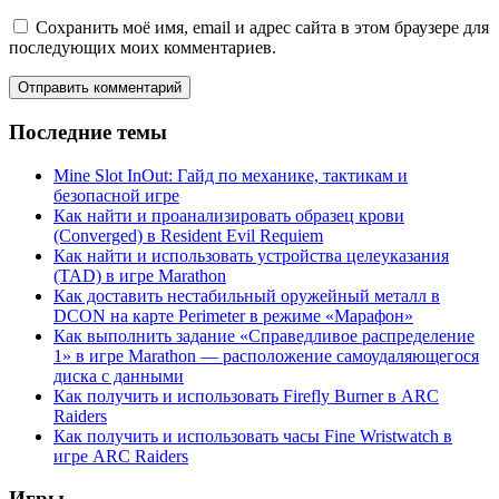
Сохранить моё имя, email и адрес сайта в этом браузере для
последующих моих комментариев.
Последние темы
Mine Slot InOut: Гайд по механике, тактикам и
безопасной игре
Как найти и проанализировать образец крови
(Converged) в Resident Evil Requiem
Как найти и использовать устройства целеуказания
(TAD) в игре Marathon
Как доставить нестабильный оружейный металл в
DCON на карте Perimeter в режиме «Марафон»
Как выполнить задание «Справедливое распределение
1» в игре Marathon — расположение самоудаляющегося
диска с данными
Как получить и использовать Firefly Burner в ARC
Raiders
Как получить и использовать часы Fine Wristwatch в
игре ARC Raiders
Игры