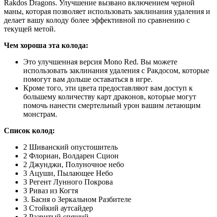
Rakdos Dragons. Улучшение вызвано включением черной
маны, которая позволяет использовать заклинания удаления и
делает вашу колоду более эффективной по сравнению с
текущей метой.
Чем хороша эта колода:
Это улучшенная версия Mono Red. Вы можете
использовать заклинания удаления с Ракдосом, которые
помогут вам дольше оставаться в игре.
Кроме того, эти цвета предоставляют вам доступ к
большему количеству карт драконов, которые могут
помочь нанести смертельный урон вашим летающим
монстрам.
Список колод:
2 Шиванский опустошитель
2 Флориан, Волдарен Сцион
2 Джунджи, Полуночное небо
3 Ацуши, Пылающее Небо
3 Регент Лунного Покрова
3 Риваз из Когтя
3. Басня о Зеркальном Разбителе
3 Стойкий аутсайдер
3 Развитый спящий