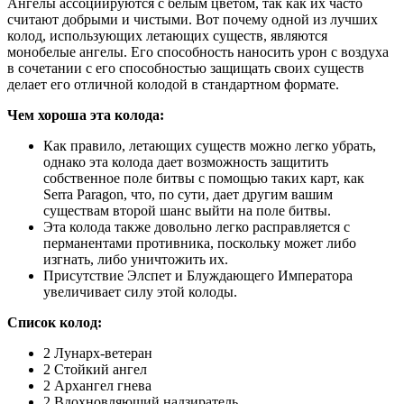
Ангелы ассоциируются с белым цветом, так как их часто
считают добрыми и чистыми. Вот почему одной из лучших
колод, использующих летающих существ, являются
монобелые ангелы. Его способность наносить урон с воздуха
в сочетании с его способностью защищать своих существ
делает его отличной колодой в стандартном формате.
Чем хороша эта колода:
Как правило, летающих существ можно легко убрать,
однако эта колода дает возможность защитить
собственное поле битвы с помощью таких карт, как
Serra Paragon, что, по сути, дает другим вашим
существам второй шанс выйти на поле битвы.
Эта колода также довольно легко расправляется с
перманентами противника, поскольку может либо
изгнать, либо уничтожить их.
Присутствие Элспет и Блуждающего Императора
увеличивает силу этой колоды.
Список колод:
2 Лунарх-ветеран
2 Стойкий ангел
2 Архангел гнева
2 Вдохновляющий надзиратель