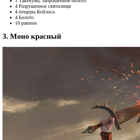
1 Такенума, Заброшенное болото
4 Разрушенное святилище
4 пещеры Койлоса
4 Болото
10 равнин
3. Моно красный