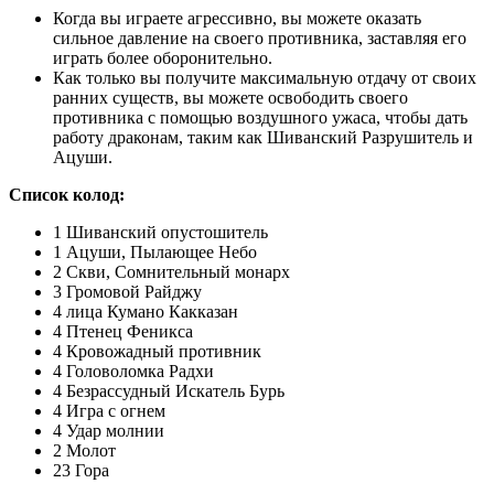
Когда вы играете агрессивно, вы можете оказать
сильное давление на своего противника, заставляя его
играть более оборонительно.
Как только вы получите максимальную отдачу от своих
ранних существ, вы можете освободить своего
противника с помощью воздушного ужаса, чтобы дать
работу драконам, таким как Шиванский Разрушитель и
Ацуши.
Список колод:
1 Шиванский опустошитель
1 Ацуши, Пылающее Небо
2 Скви, Сомнительный монарх
3 Громовой Райджу
4 лица Кумано Какказан
4 Птенец Феникса
4 Кровожадный противник
4 Головоломка Радхи
4 Безрассудный Искатель Бурь
4 Игра с огнем
4 Удар молнии
2 Молот
23 Гора