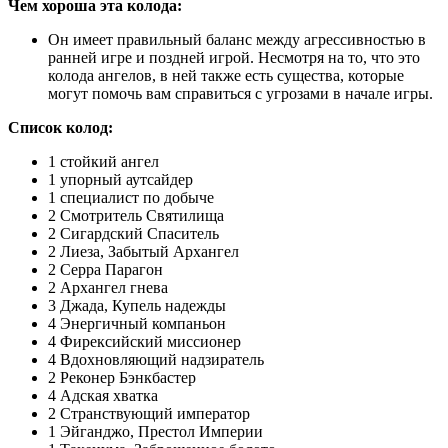
Чем хороша эта колода:
Он имеет правильный баланс между агрессивностью в
ранней игре и поздней игрой. Несмотря на то, что это
колода ангелов, в ней также есть существа, которые
могут помочь вам справиться с угрозами в начале игры.
Список колод:
1 стойкий ангел
1 упорный аутсайдер
1 специалист по добыче
2 Смотритель Святилища
2 Сигардский Спаситель
2 Лиеза, Забытый Архангел
2 Серра Парагон
2 Архангел гнева
3 Джада, Купель надежды
4 Энергичный компаньон
4 Фирексийский миссионер
4 Вдохновляющий надзиратель
2 Реконер Бэнкбастер
4 Адская хватка
2 Странствующий император
1 Эйганджо, Престол Империи