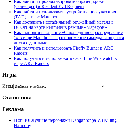
Как найти и проанализировать образец крови
(Converged) в Resident Evil Requiem
Как найти и использовать устройства целеуказания
(TAD) в игре Marathon
Как доставить нестабильный оружейный металл в
DCON на карте Perimeter в режиме «Марафон»
Как выполнить задание «Справедливое распределение
1» в игре Marathon — расположение самоудаляющегося
диска с данными
Как получить и использовать Firefly Burner в ARC
Raiders
Как получить и использовать часы Fine Wristwatch в
игре ARC Raiders
Игры
Игры
Статистика
Реклама
[Топ-10] Лучшие персонажи Danganronpa V3 Killing
Harmony