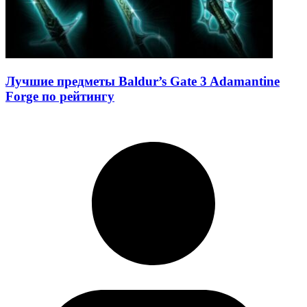
Лучшие предметы Baldur’s Gate 3 Adamantine
Forge по рейтингу