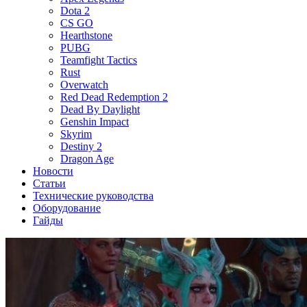
Dota 2
CS GO
Hearthstone
PUBG
Teamfight Tactics
Rust
Overwatch
Red Dead Redemption 2
Dead By Daylight
Genshin Impact
Skyrim
Destiny 2
Dragon Age
Новости
Статьи
Технические руководства
Оборудование
Гайды