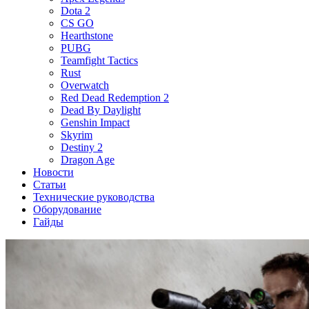
Dota 2
CS GO
Hearthstone
PUBG
Teamfight Tactics
Rust
Overwatch
Red Dead Redemption 2
Dead By Daylight
Genshin Impact
Skyrim
Destiny 2
Dragon Age
Новости
Статьи
Технические руководства
Оборудование
Гайды