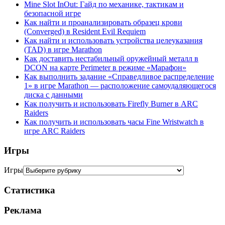
Mine Slot InOut: Гайд по механике, тактикам и
безопасной игре
Как найти и проанализировать образец крови
(Converged) в Resident Evil Requiem
Как найти и использовать устройства целеуказания
(TAD) в игре Marathon
Как доставить нестабильный оружейный металл в
DCON на карте Perimeter в режиме «Марафон»
Как выполнить задание «Справедливое распределение
1» в игре Marathon — расположение самоудаляющегося
диска с данными
Как получить и использовать Firefly Burner в ARC
Raiders
Как получить и использовать часы Fine Wristwatch в
игре ARC Raiders
Игры
Игры
Статистика
Реклама