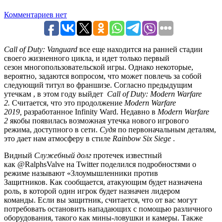
Комментариев нет
Call of Duty: Vanguard
все еще находится на ранней стадии
своего жизненного цикла, и идет только первый
сезон многопользовательской игры. Однако некоторые,
вероятно, задаются вопросом, что может повлечь за собой
следующий титул во франшизе. Согласно предыдущим
утечкам , в этом году выйдет
Call of Duty: Modern Warfare
2.
Считается, что это продолжение
Modern Warfare
2019,
разработанное Infinity Ward. Недавно в
Modern Warfare
2
якобы появилась возможная утечка нового игрового
режима, доступного в сети.
Судя
по первоначальным деталям,
это дает нам атмосферу в стиле
Rainbow Six Siege
.
Видный
Служебный долг
протечек известный
как @RalphsValve на Twitter поделился подробностями о
режиме называют «Злоумышленники против
Защитников. Как сообщается, атакующим будет назначена
роль, в которой один игрок будет назначен лидером
команды. Если вы защитник, считается, что от вас могут
потребовать остановить нападающих с помощью различного
оборудования, такого как мины-ловушки и камеры. Также