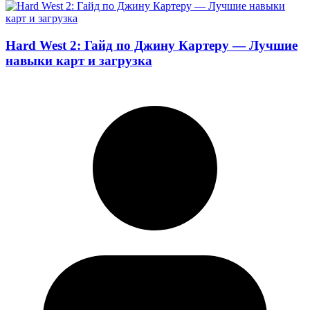
Hard West 2: Гайд по Джину Картеру — Лучшие
навыки карт и загрузка