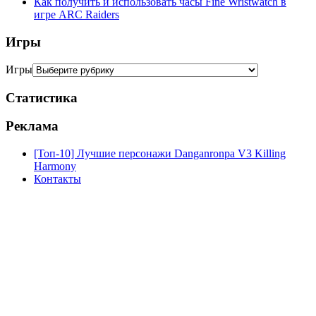
Как получить и использовать часы Fine Wristwatch в
игре ARC Raiders
Игры
Игры
Статистика
Реклама
[Топ-10] Лучшие персонажи Danganronpa V3 Killing
Harmony
Контакты