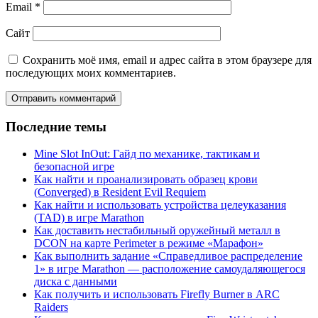
Email
*
Сайт
Сохранить моё имя, email и адрес сайта в этом браузере для
последующих моих комментариев.
Последние темы
Mine Slot InOut: Гайд по механике, тактикам и
безопасной игре
Как найти и проанализировать образец крови
(Converged) в Resident Evil Requiem
Как найти и использовать устройства целеуказания
(TAD) в игре Marathon
Как доставить нестабильный оружейный металл в
DCON на карте Perimeter в режиме «Марафон»
Как выполнить задание «Справедливое распределение
1» в игре Marathon — расположение самоудаляющегося
диска с данными
Как получить и использовать Firefly Burner в ARC
Raiders