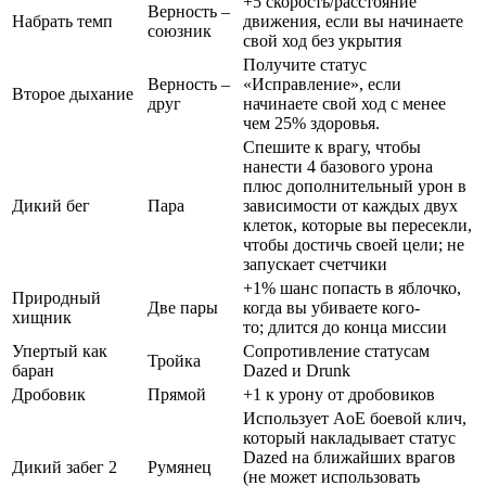
+5 скорость/расстояние
Верность –
Набрать темп
движения, если вы начинаете
союзник
свой ход без укрытия
Получите статус
Верность –
«Исправление», если
Второе дыхание
друг
начинаете свой ход с менее
чем 25% здоровья.
Спешите к врагу, чтобы
нанести 4 базового урона
плюс дополнительный урон в
Дикий бег
Пара
зависимости от каждых двух
клеток, которые вы пересекли,
чтобы достичь своей цели; не
запускает счетчики
+1% шанс попасть в яблочко,
Природный
Две пары
когда вы убиваете кого-
хищник
то; длится до конца миссии
Упертый как
Сопротивление статусам
Тройка
баран
Dazed и Drunk
Дробовик
Прямой
+1 к урону от дробовиков
Использует AoE боевой клич,
который накладывает статус
Dazed на ближайших врагов
Дикий забег 2
Румянец
(не может использовать