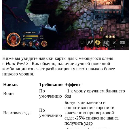
Ниже вы увидите навыки карты для Смеющегося оленя
в
Hard West 2
. Как обычно, наличие лучшей покерной
комбинации означает разблокировку всех навыков более
низкого уровня.
Навык
Требование
Эффект
По
+1 к урону оружием ближнего
Воин
умолчанию
боя
Бонус к движению и
сопротивление горению/
По
Верховая езда
калечению при верховой
умолчанию
езде; -25% снижение шанса
получить удар