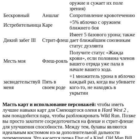
оружие и сужает их поле
зрения)
Бескровный
Аншлаг
Сопротивление кровотечению
+5% яблочко с оружием
Истребительница
Каре
ближнего боя
Имеет 5 базового урона; также
Дикий забег III
Стрит-флеш
дает ближайшим союзникам
статус дуэлянта
Получите статус «Жажда
крови», если половина членов
Месть моя
Флеш-рояль
вашего отряда уже пала в
начале вашего хода.
+1 множитель урона в яблочко
засвидетельствуй
Пять в
каждый раз, когда вы убиваете
меня
своем роде
кого-то, не находясь в
укрытии
Масть карт и использование персонажей:
чтобы иметь
лучшие навыки карт для Смеющегося оленя в
Hard West 2
,
вам понадобится пара, чтобы разблокировать Wild Run. Позже
вы просто захотите сосредоточиться на флеше и стрит-флеше
для улучшения способности. Между тем, булавы являются
идеальным костюмом из-за дополнительной дальности
перемещения. Что касается перка Five of a Kind, Old Man Bill