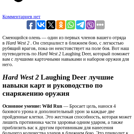
Комментариев нет
Смеющийся олень — один из первых членов вашего отряда
в
Hard West 2
. Он специалист в ближнем бою, с легкостью
рубящий врагов, пока он неистовствует на поле боя. Вот наш
путеводитель по
Hard West 2
Laughing Deer, который поможет
вам с лучшими карточными навыками и набором оружия для
него.
Hard West 2
Laughing Deer лучшие
навыки карт и руководство по
снаряжению оружия
Основное умение: Wild Run
— Бросает цель, нанося 4
базового урона и дополнительный урон за каждые две
пройденные клетки. Это жестокая способность, которая может
лишить противника части здоровья одним ударом, а также
приблизить вас к другим противникам для нанесения
большего количества ударов в ближнем бою. Это приводит к