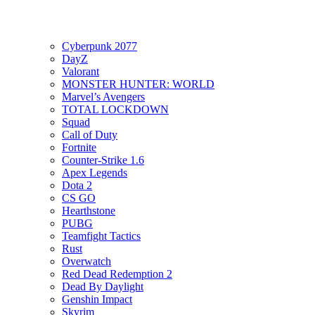
Cyberpunk 2077
DayZ
Valorant
MONSTER HUNTER: WORLD
Marvel’s Avengers
TOTAL LOCKDOWN
Squad
Call of Duty
Fortnite
Counter-Strike 1.6
Apex Legends
Dota 2
CS GO
Hearthstone
PUBG
Teamfight Tactics
Rust
Overwatch
Red Dead Redemption 2
Dead By Daylight
Genshin Impact
Skyrim