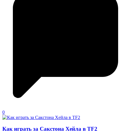
0
Как играть за Сакстона Хейла в TF2