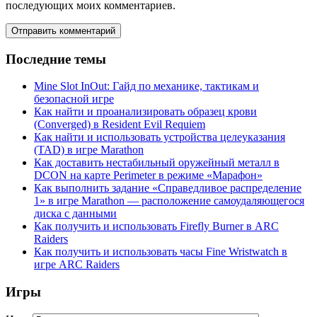
последующих моих комментариев.
Последние темы
Mine Slot InOut: Гайд по механике, тактикам и
безопасной игре
Как найти и проанализировать образец крови
(Converged) в Resident Evil Requiem
Как найти и использовать устройства целеуказания
(TAD) в игре Marathon
Как доставить нестабильный оружейный металл в
DCON на карте Perimeter в режиме «Марафон»
Как выполнить задание «Справедливое распределение
1» в игре Marathon — расположение самоудаляющегося
диска с данными
Как получить и использовать Firefly Burner в ARC
Raiders
Как получить и использовать часы Fine Wristwatch в
игре ARC Raiders
Игры