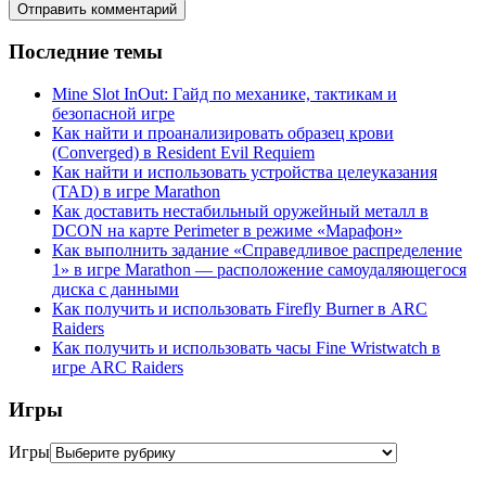
Последние темы
Mine Slot InOut: Гайд по механике, тактикам и
безопасной игре
Как найти и проанализировать образец крови
(Converged) в Resident Evil Requiem
Как найти и использовать устройства целеуказания
(TAD) в игре Marathon
Как доставить нестабильный оружейный металл в
DCON на карте Perimeter в режиме «Марафон»
Как выполнить задание «Справедливое распределение
1» в игре Marathon — расположение самоудаляющегося
диска с данными
Как получить и использовать Firefly Burner в ARC
Raiders
Как получить и использовать часы Fine Wristwatch в
игре ARC Raiders
Игры
Игры