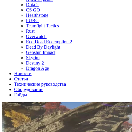
Dota 2
CS GO
Hearthstone
PUBG
Teamfight Tactics
Rust
Overwatch
Red Dead Redemption 2
Dead By Daylight
Genshin Impact
Skyrim
Destiny 2
Dragon Age
Новости
Статьи
Технические руководства
Оборудование
Гайды