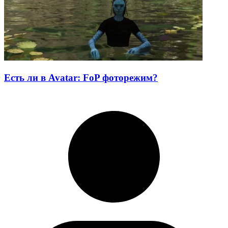
Есть ли в Avatar: FoP фоторежим?