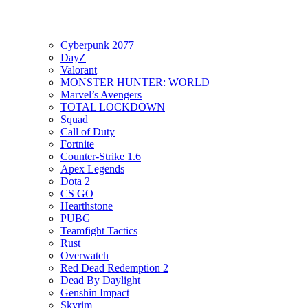
Cyberpunk 2077
DayZ
Valorant
MONSTER HUNTER: WORLD
Marvel’s Avengers
TOTAL LOCKDOWN
Squad
Call of Duty
Fortnite
Counter-Strike 1.6
Apex Legends
Dota 2
CS GO
Hearthstone
PUBG
Teamfight Tactics
Rust
Overwatch
Red Dead Redemption 2
Dead By Daylight
Genshin Impact
Skyrim