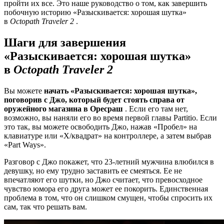
пройти их все. Это наше руководство о том, как завершить
побочную историю «Разыскивается: хорошая шутка»
в
Octopath Traveler 2
.
Шаги для завершения
«Разыскивается: хорошая шутка»
в
Octopath Traveler 2
Вы можете
начать «Разыскивается: хорошая шутка»,
поговорив с Джо,
который будет стоять справа от
оружейного магазина в Оресраш
. Если его там нет,
возможно, вы наняли его во время первой главы Partitio. Если
это так, вы можете освободить Джо, нажав «Пробел» на
клавиатуре или «X/квадрат» на контроллере, а затем выбрав
«Part Ways».
Разговор с Джо покажет, что 23-летний мужчина влюбился в
девушку, но ему трудно заставить ее смеяться. Ее не
впечатляют его шутки, но Джо считает, что превосходное
чувство юмора его друга может ее покорить. Единственная
проблема в том, что он слишком смущен, чтобы спросить их
сам, так что решать вам.