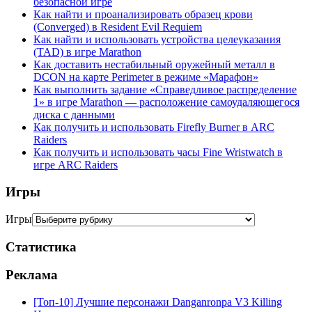
безопасной игре
Как найти и проанализировать образец крови
(Converged) в Resident Evil Requiem
Как найти и использовать устройства целеуказания
(TAD) в игре Marathon
Как доставить нестабильный оружейный металл в
DCON на карте Perimeter в режиме «Марафон»
Как выполнить задание «Справедливое распределение
1» в игре Marathon — расположение самоудаляющегося
диска с данными
Как получить и использовать Firefly Burner в ARC
Raiders
Как получить и использовать часы Fine Wristwatch в
игре ARC Raiders
Игры
Игры
Статистика
Реклама
[Топ-10] Лучшие персонажи Danganronpa V3 Killing