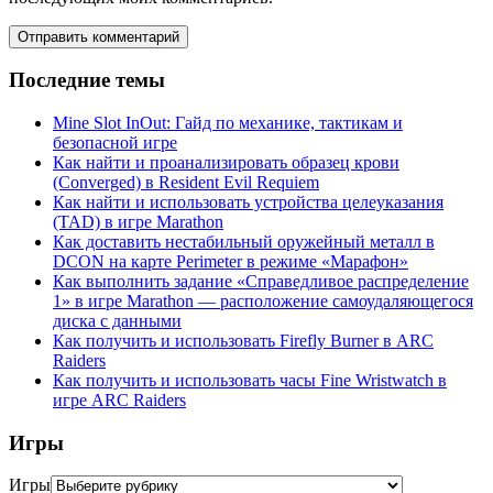
Последние темы
Mine Slot InOut: Гайд по механике, тактикам и
безопасной игре
Как найти и проанализировать образец крови
(Converged) в Resident Evil Requiem
Как найти и использовать устройства целеуказания
(TAD) в игре Marathon
Как доставить нестабильный оружейный металл в
DCON на карте Perimeter в режиме «Марафон»
Как выполнить задание «Справедливое распределение
1» в игре Marathon — расположение самоудаляющегося
диска с данными
Как получить и использовать Firefly Burner в ARC
Raiders
Как получить и использовать часы Fine Wristwatch в
игре ARC Raiders
Игры
Игры