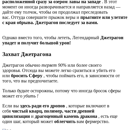
расположенной сразу за озером лавы на западе
. В этот
момент он иногда разворачивается и направляется назад —
дайте ему толчок, чтобы он продолжал преследовать
вас. Оттуда совершите прыжок веры и
прыгните или улетите
с края обрыва.
Джетрагон последует за вами.
Однако вместо того, чтобы лететь, Легендарный
Джетрагон
упадет и получит большой урон!
Захват Джетрагона
Джетрагон обычно
теряет 90%
или более своего
здоровья. Отсюда вы можете легко сразиться и убить его
или
бросить Сферу
, чтобы поймать его, в зависимости от
того, что вы предпочитаете.
Только будьте осторожны, потому что иногда бросок сферы
может его
убить !
Если вы
здесь ради его дропов
, которые включают в
себя
чистый кварц, полимер, части древней
цивилизации
и
драгоценный камень дракона
, есть еще
один шаг, который может
облегчить
вам фермерство.