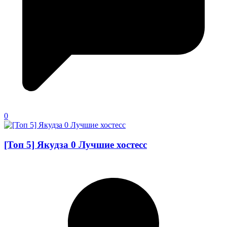
0
[Топ 5] Якудза 0 Лучшие хостесс