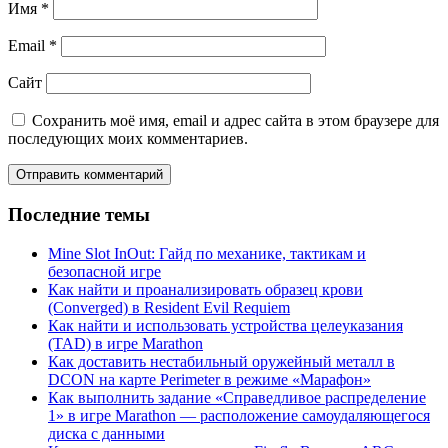
Имя
*
Email
*
Сайт
Сохранить моё имя, email и адрес сайта в этом браузере для
последующих моих комментариев.
Последние темы
Mine Slot InOut: Гайд по механике, тактикам и
безопасной игре
Как найти и проанализировать образец крови
(Converged) в Resident Evil Requiem
Как найти и использовать устройства целеуказания
(TAD) в игре Marathon
Как доставить нестабильный оружейный металл в
DCON на карте Perimeter в режиме «Марафон»
Как выполнить задание «Справедливое распределение
1» в игре Marathon — расположение самоудаляющегося
диска с данными