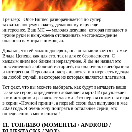
Трейлер: Once Burned разворачивается по супер-
захватывающему сюжету, делающему игру еще
интереснее. Ваш MC — молодая девушка, которая попадает в
чужие руки и вынуждена отслеживать местонахождение
опасного вампира с помощью.
Доказав, что ей можно доверять, она останавливается в замке
Влада Цепеша как для его, так и для ее безопасности. С
каждым днем ​​все ближе и неразлучнее. Я бы не назвал это
повседневной любовной историей, но она очень своеобразная
и интересная. Персонажи настраиваются, и в игре есть одежда
на любой случай, некоторые из которых являются платными.
Тот факт, что вы можете выбирать, как будут выглядеть ваши
главные герои, определенно добавляет азарта! Игра увлекает
вас в историю и развлекает часами. Это первая сюжетная игра
в серии «Ночной принц», а первый сезон был выпущен в мае
2020 года. Я очень хочу поиграть в остальные серии, это
определенно в моем списке!
11. ТОПЛИВО (МОМЕНТЫ / ANDROID /
BLUESTACKS / NOX)