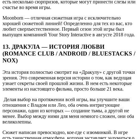
есть несколько сюрпризов, которые могут принести слезы или
счастье во время игры.
Moonborn — отличная сюжетная игра с исключительно
хорошей сюжетной линией! Определенно для тех из вас, кто
любит сверхъестественное. Первый сезон этой игры был
выпущен компанией Your Story Interactive в августе 2018 года.
13. ДРАКУЛА — ИСТОРИЯ ЛЮБВИ
(ROMANCE CLUB / ANDROID / BLUESTACKS /
NOX)
Эта история полностью смотрит на «Дракулу» с другой точки
зрения. Это современная версия истории о том, как ведущая
узнает секреты своей прошлой жизни. В нем есть некоторые
элементы из настоящего фильма, просто больше 21 века.
Делая выбор на протяжении всей игры, вы улучшите ваши
отношения с Владом или Лео, оба очень интригующие
персонажи, один из которых — создание тьмы, а другой не
менее. Выбор между ними для меня немного сложен, они оба
великолепны.
Сюжет написан превосходно, кое-где с изюминкой. В игре
есть таинственная атмосфера, которая заставляет задуматься о