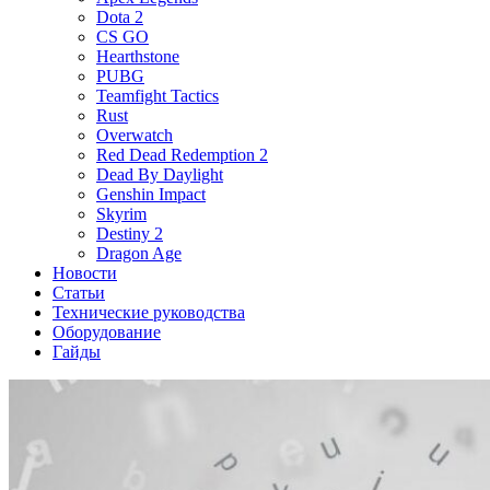
Dota 2
CS GO
Hearthstone
PUBG
Teamfight Tactics
Rust
Overwatch
Red Dead Redemption 2
Dead By Daylight
Genshin Impact
Skyrim
Destiny 2
Dragon Age
Новости
Статьи
Технические руководства
Оборудование
Гайды